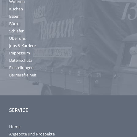
Wohnen
Küchen
Essen
Büro
Schlafen
Über uns
Jobs & Karriere
Impressum
Datenschutz
Einstellungen
Barrierefreiheit
SERVICE
Home
Angebote und Prospekte