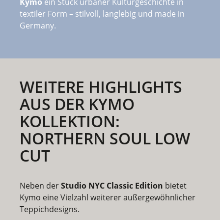
Kymo
ein Stück urbaner Kulturgeschichte in
textiler Form – stilvoll, langlebig und made in
Germany.
WEITERE HIGHLIGHTS
AUS DER KYMO
KOLLEKTION:
NORTHERN SOUL LOW
CUT
Neben der
Studio NYC Classic Edition
bietet
Kymo eine Vielzahl weiterer außergewöhnlicher
Teppichdesigns.