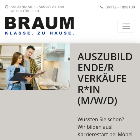
06172 - 1898100
AM DIENSTAG 11. AUGUST AB 8:00
WIEDER FÜR SIE DA.
AUSZUBILD
ENDE/R
VERKÄUFE
R*IN
(M/W/D)
Wussten Sie schon?
Wir bilden aus!
Karrierestart bei Möbel