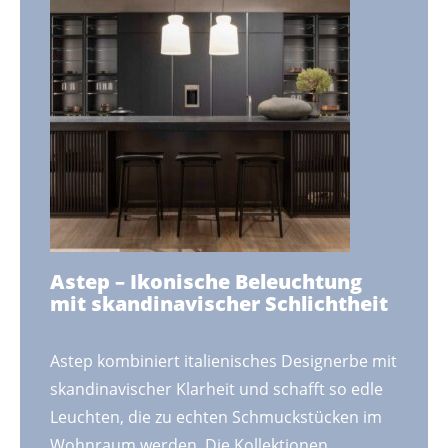
Astep – Ikonische Beleuchtung
mit skandinavischer Schlichtheit
Astep kombiniert italienisches Designerbe mit
skandinavischer Klarheit und schafft so edle
Leuchten, die zu echten Schmuckstücken im
Wohnraum werden. Die Kollektionen