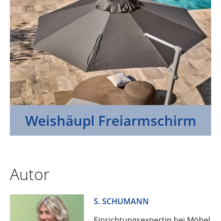
Weishäupl Freiarmschirm
Autor
S. SCHUMANN
Einrichtungsexpertin bei Möbel