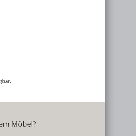
gbar.
sem Möbel?