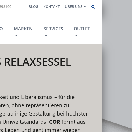
1898100
BLOG
KONTAKT
ÜBER UNS
O
MARKEN
SERVICES
OUTLET
 RELAXSESSEL
keit und Liberalismus – für die
chten, ohne repräsentieren zu
t geradlinige Gestaltung bei höchster
n Umweltstandards.
COR
formt aus
rs Leben und geht immer wieder