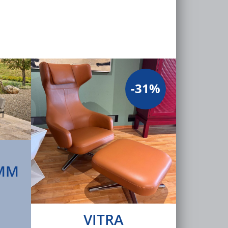
-31%
MM
VITRA