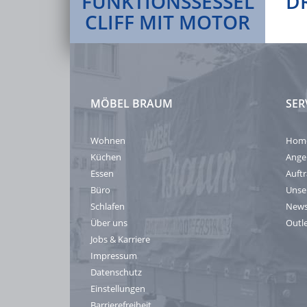
FUNKTIONSSESSEL
D
CLIFF MIT MOTOR
MÖBEL BRAUM
SER
Wohnen
Hom
Küchen
Ange
Essen
Auft
Büro
Unse
Schlafen
News
Über uns
Outl
Jobs & Karriere
Impressum
Datenschutz
Einstellungen
Barrierefreiheit