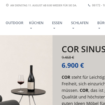
06172 - 
AM DIENSTAG 11. AUGUST AB 8:00
WIEDER FÜR SIE DA.
OUTDOOR
KÜCHEN
ESSEN
SCHLAFEN
BÜR
COR SINUS
9.468 €
6.900 €
COR
steht für Leichtig
Freiheit, sich einzuri
müssen.
COR
, das is
Qualität und höchste
guten Ideen Möbel fü