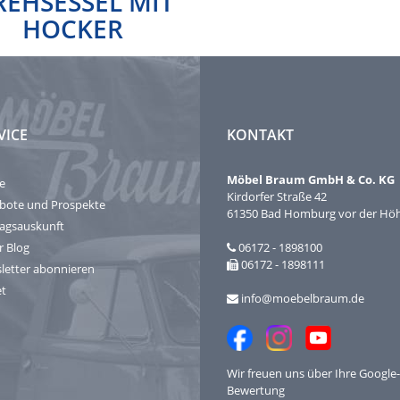
REHSESSEL MIT
HOCKER
VICE
KONTAKT
Möbel Braum GmbH & Co. KG
e
Kirdorfer Straße 42
bote und Prospekte
61350 Bad Homburg vor der Hö
ragsauskunft
r Blog
06172 - 1898100
06172 - 1898111
letter abonnieren
et
info@moebelbraum.de
Wir freuen uns über Ihre
Google-
Bewertung