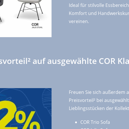
Ideal für stilvolle Essbereic
Komfort und Handwerkskun
vereinen.
svorteil² auf ausgewählte COR Kla
Freuen Sie sich außerdem 
Preisvorteil² bei ausgewähl
Lieblingsstücken der Kollekt
COR Trio Sofa