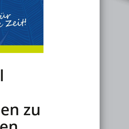
l
en zu
len