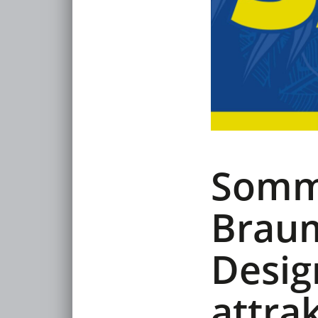
Somme
Braum
Desig
attra