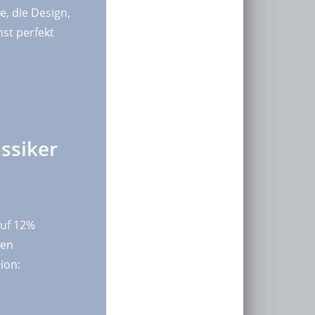
he, die Design,
st perfekt
ssiker
auf 12%
ten
ion: