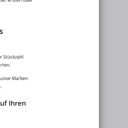
s
r Stückzahl
rten.
lusive Marken
.
uf Ihren