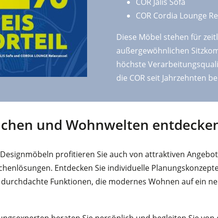
COR Jalis Sofa
COR Cordia Lounge Re
Diese Möbel stehen für zeit
außergewöhnlichen Sitzkom
höchste Verarbeitungsqualit
die COR seit Jahrzehnten be
chen und Wohnwelten entdecke
Designmöbeln profitieren Sie auch von attraktiven Angebo
henlösungen. Entdecken Sie individuelle Planungskonzepte
d durchdachte Funktionen, die modernes Wohnen auf ein n
ungsexperten beraten Sie persönlich und begleiten Sie von 