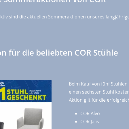
ktiv sind die aktuellen Sommeraktionen unseres langjähri
on für die beliebten COR Stühle
Beim Kauf von fünf Stühlen 
einen sechsten Stuhl kosten
Aktion gilt für die erfolgrei
COR Alvo
COR Jalis