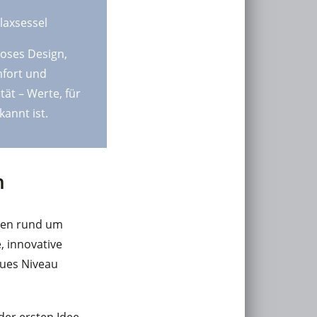
laxsessel
loses Design,
fort und
ät – Werte, für
kannt ist.
n
ten rund um
, innovative
eues Niveau
der ersten Idee