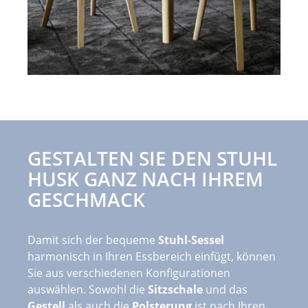
GESTALTEN SIE DEN STUHL
HUSK GANZ NACH IHREM
GESCHMACK
Damit sich der bequeme
Stuhl-Sessel
harmonisch in Ihren Essbereich einfügt, können
Sie aus verschiedenen Konfigurationen
auswählen. Sowohl die
Sitzschale
und das
Gestell
als auch die
Polsterung
ist nach Ihren