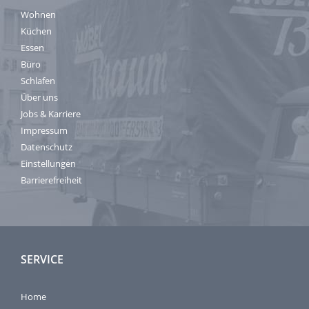
Wohnen
Küchen
Essen
Büro
Schlafen
Über uns
Jobs & Karriere
Impressum
Datenschutz
Einstellungen
Barrierefreiheit
SERVICE
Home