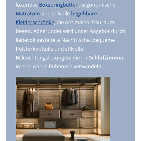
luxuriöse
Boxspringbetten
, ergonomische
Matratzen
und stilvolle
begehbare
Kleiderschränke
, die optimalen Stauraum
bieten. Abgerundet wird unser Angebot durch
liebevoll gestaltete Nachttische, bequeme
Polsterkopfteile und stilvolle
Beleuchtungslösungen, die Ihr
Schlafzimmer
in eine wahre Ruheoase verwandeln.