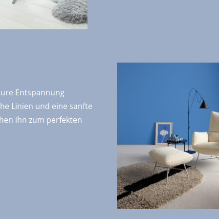
 pure Entspannung
he Linien und eine sanfte
hen ihn zum perfekten