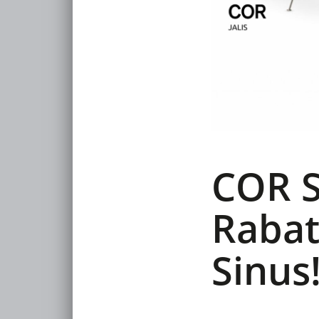
COR S
Rabatt
Sinus