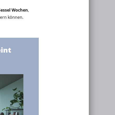
Sessel Wochen
,
ern können.
eint