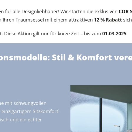
n für alle Designliebhaber! Wir starten die exklusiven
COR 
ch Ihren Traumsessel mit einem attraktiven
12 % Rabatt
sich
 Diese Aktion gilt nur für kurze Zeit – bis zum
01.03.2025
!
onsmodelle: Stil & Komfort ver
ne mit schwungvollen
 einzigartigem Sitzkomfort.
sch und ein echter