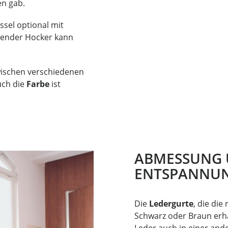
n gab.
ssel optional mit
sender Hocker kann
wischen verschiedenen
uch die
Farbe
ist
ABMESSUNG 
ENTSPANNUN
Die
Ledergurte
, die die
Schwarz oder Braun erhä
Leder auch in einer and