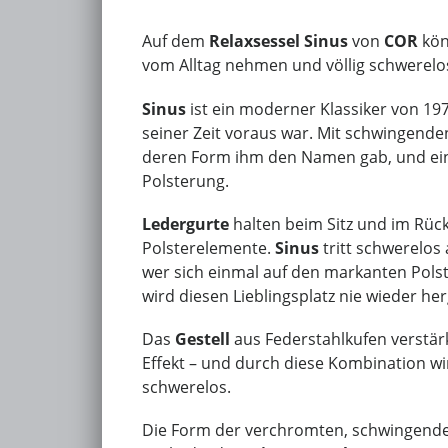
Auf dem
Relaxsessel Sinus
von
COR
kön
vom Alltag nehmen und völlig schwerel
Sinus
ist ein moderner Klassiker von 19
seiner Zeit voraus war. Mit schwingende
deren Form ihm den Namen gab, und ei
Polsterung.
Ledergurte
halten beim Sitz und im Rüc
Polsterelemente.
Sinus
tritt schwerelos 
wer sich einmal auf den markanten Polst
wird diesen Lieblings­platz nie wieder he
Das
Gestell
aus Federstahlkufen verstä
Effekt – und durch diese Kombination wi
schwerelos.
Die Form der verchromten, schwingenden