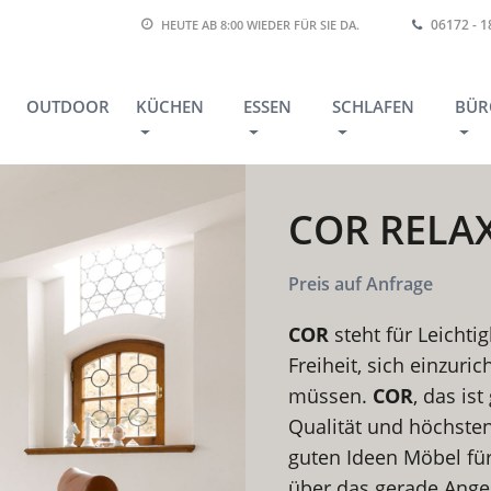
06172 - 
HEUTE AB 8:00
WIEDER FÜR SIE DA.
OUTDOOR
KÜCHEN
ESSEN
SCHLAFEN
BÜR
COR RELAX
Preis auf Anfrage
COR
steht für Leichtig
Freiheit, sich einzuri
müssen.
COR
, das is
Qualität und höchste
guten Ideen Möbel fü
über das gerade Ange