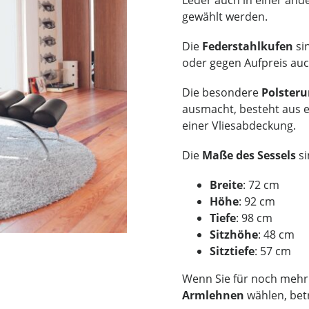
gewählt werden.
Die
Federstahlkufen
si
oder gegen Aufpreis auc
Die besondere
Polster
ausmacht, besteht aus 
einer Vliesabdeckung.
Die
Maße des Sessels
si
Breite
: 72 cm
Höhe
: 92 cm
Tiefe
: 98 cm
Sitzhöhe
: 48 cm
Sitztiefe
: 57 cm
Wenn Sie für noch mehr
Armlehnen
wählen, bet