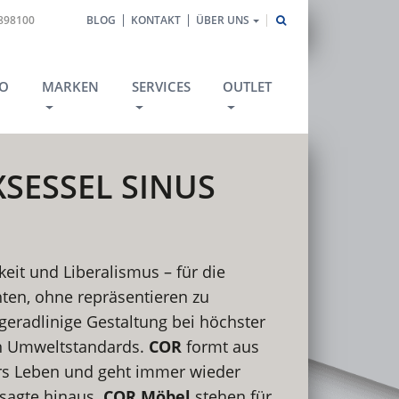
1898100
BLOG
KONTAKT
ÜBER UNS
O
MARKEN
SERVICES
OUTLET
SESSEL SINUS
keit und Liberalismus – für die
chten, ohne repräsentieren zu
t geradlinige Gestaltung bei höchster
n Umweltstandards.
COR
formt aus
rs Leben und geht immer wieder
sagte hinaus.
COR Möbel
stehen für