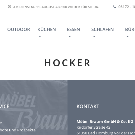
06172 - 
AM DIENSTAG 11. AUGUST AB 8:00
WIEDER FÜR SIE DA.
OUTDOOR
KÜCHEN
ESSEN
SCHLAFEN
BÜR
HOCKER
VICE
KONTAKT
Möbel Braum GmbH & Co. KG
e
Kirdorfer Straße 42
bote und Prospekte
61350 Bad Homburg vor der Hö