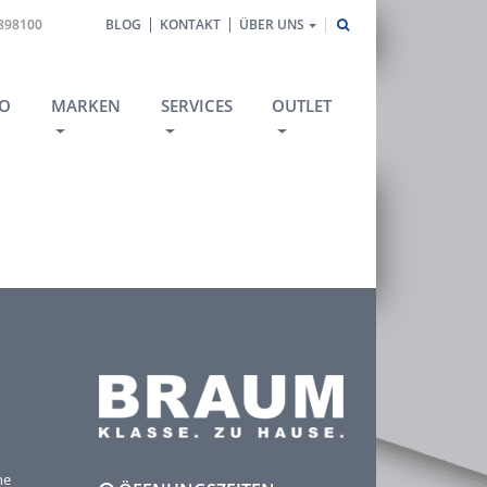
1898100
BLOG
KONTAKT
ÜBER UNS
O
MARKEN
SERVICES
OUTLET
he