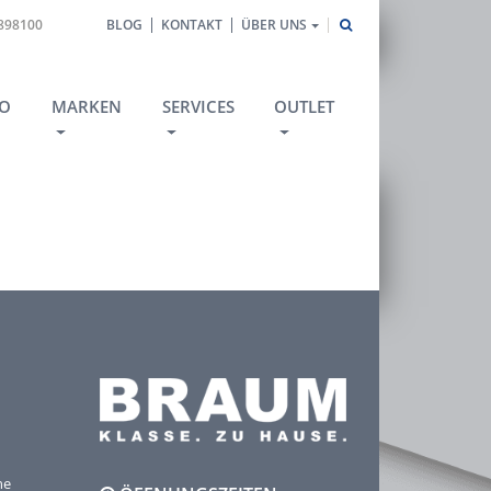
1898100
BLOG
KONTAKT
ÜBER UNS
O
MARKEN
SERVICES
OUTLET
he