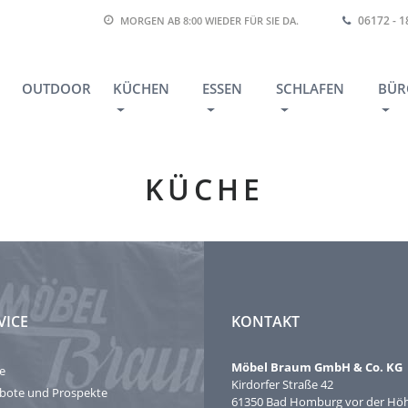
06172 - 
MORGEN AB 8:00
WIEDER FÜR SIE DA.
OUTDOOR
KÜCHEN
ESSEN
SCHLAFEN
BÜR
KÜCHE
VICE
KONTAKT
Möbel Braum GmbH & Co. KG
e
Kirdorfer Straße 42
bote und Prospekte
61350 Bad Homburg vor der Hö