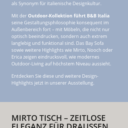
als Synonym für italienische Designkultur.
Mit der
Outdoor-Kollektion führt B&B Italia
seine Gestaltungsphilosophie konsequent im
Außenbereich fort – mit Möbeln, die nicht nur
optisch beeindrucken, sondern auch extrem
langlebig und funktional sind. Das Bay Sofa
sowie weitere Highlights wie Mirto, Nooch oder
Erica zeigen eindrucksvoll, wie modernes
Outdoor-Living auf höchstem Niveau aussieht.
Entdecken Sie diese und weitere Design-
Highlights jetzt in unserer Ausstellung.
MIRTO TISCH – ZEITLOSE
ELEGANZ FÜR DRAUSSEN