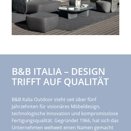
B&B ITALIA – DESIGN
TRIFFT AUF QUALITÄT
B&B Italia Outdoor
steht seit über fünf
Jahrzehnten für visionäres Möbeldesign,
technologische Innovation und kompromisslose
Fertigungsqualität. Gegründet 1966, hat sich das
Unternehmen weltweit einen Namen gemacht