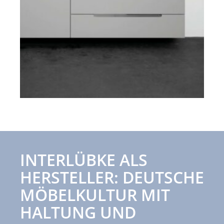
INTERLÜBKE ALS
HERSTELLER: DEUTSCHE
MÖBELKULTUR MIT
HALTUNG UND