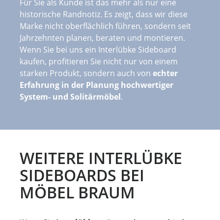
Für Sie als Kunde ist das mehr als nur eine
historische Randnotiz. Es zeigt, dass wir diese
Marke nicht oberflächlich führen, sondern seit
Jahrzehnten planen, beraten und montieren.
Wenn Sie bei uns ein Interlübke Sideboard
kaufen, profitieren Sie nicht nur von einem
starken Produkt, sondern auch von
echter
Erfahrung in der Planung hochwertiger
System- und Solitärmöbel
.
WEITERE INTERLÜBKE
SIDEBOARDS BEI
MÖBEL BRAUM