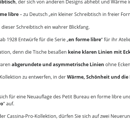
ibtisch
, der sich von anderen Designs abhebt und Wärme in 
me libre
– zu Deutsch „ein kleiner Schreibtisch in freier Fo
 dieser Schreibtisch ein wahrer Blickfang.
 ab 1928 Entwürfe für die Serie „
en forme libre
“ für ihr Ate
vation, denn die Tische besaßen
keine klaren Linien mit Ec
 waren
abgerundete und asymmetrische Linien
ohne Ecken
 Kollektion zu entwerfen, in der
Wärme, Schönheit und die E
sich für eine Neuauflage des Petit Bureau en forme libre u
ro
“ auf.
der Cassina-Pro-Kollektion, dürfen Sie sich auf zwei Neueru