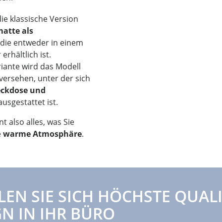
die klassische Version
matte als
die entweder in einem
rhältlich ist.
riante wird das Modell
ersehen, unter der sich
eckdose und
usgestattet ist.
 also alles, was Sie
e
warme Atmosphäre
.
LEN SIE SICH HÖCHSTE QUAL
N IN IHR BÜRO