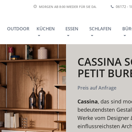
06172 - 
MORGEN AB 8:00
WIEDER FÜR SIE DA.
OUTDOOR
KÜCHEN
ESSEN
SCHLAFEN
BÜR
CASSINA S
PETIT BU
Preis auf Anfrage
Cassina
, das sind m
bedeutendsten Gestalte
Werke vom Designer
L
einflussreichsten Arch