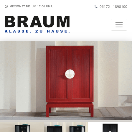
06172 - 1898100
GEÖFFNET BIS
UM 17:00 UHR
.