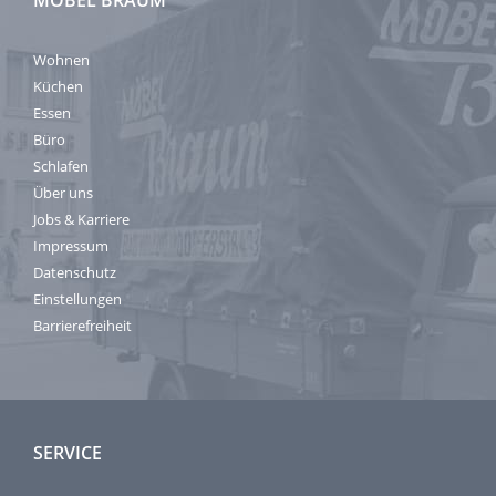
MÖBEL BRAUM
Wohnen
Küchen
Essen
Büro
Schlafen
Über uns
Jobs & Karriere
Impressum
Datenschutz
Einstellungen
Barrierefreiheit
SERVICE